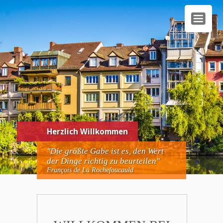
Herzlich Willkommen
"Die größte Gabe ist es, den Wert
der Dinge richtig zu
beurteilen"
François de La Rochefoucauld