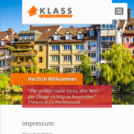
Herzlich Willkommen
"Die größte Gabe ist es, den Wert
der Dinge richtig zu
beurteilen"
François de La Rochefoucauld
Impressum: