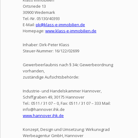
Klass Immobilien
Ortsriede 13
30900 Wedemark
Tel.-Nr. 05130/40393
E-Mail:
pk@klass-e-immobilien.de
Homepage:
www.klass-e-immobilien.de
Inhaber: Dirk-Peter Klass
Steuer-Nummer: 16/122/02699
Gewerbeerlaubnis nach § 34c Gewerbeordnung
vorhanden,
zuständige Aufsichtsbehörde:
Industrie- und Handelskammer Hannover,
Schiffgraben 49, 30175 Hannover
Tel.: 0511 / 31 07 – 0, Fax: 0511 / 31 07 – 333 Mail:
info@hannover.ihk.de
www.hannover.ihk.de
Konzept, Design und Umsetzung: Wirkunxgrad
Werbeagentur GmbH, Hannover