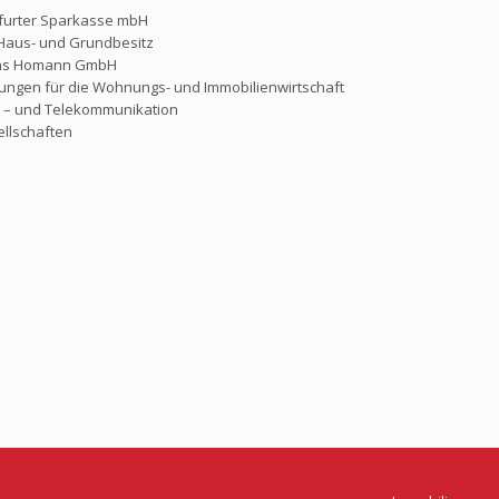
nkfurter Sparkasse mbH
Haus- und Grundbesitz
rns Homann GmbH
ngen für die Wohnungs- und Immobilienwirtschaft
 – und Telekommunikation
llschaften