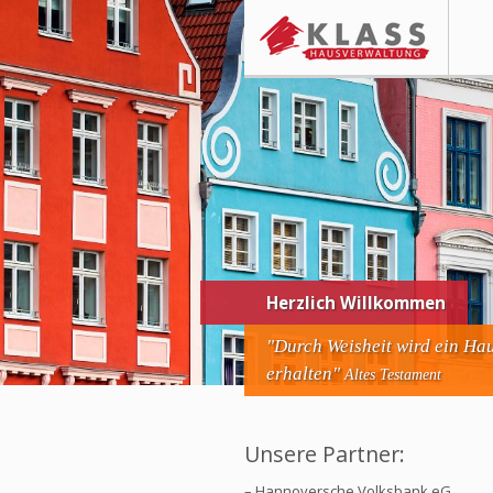
Herzlich Willkommen
"Durch Weisheit wird ein Ha
erhalten"
Altes Testament
Unsere Partner:
– Hannoversche Volksbank eG